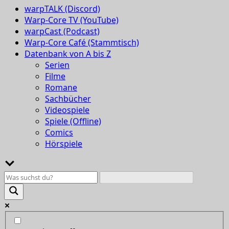
warpTALK (Discord)
Warp-Core TV (YouTube)
warpCast (Podcast)
Warp-Core Café (Stammtisch)
Datenbank von A bis Z
Serien
Filme
Romane
Sachbücher
Videospiele
Spiele (Offline)
Comics
Hörspiele