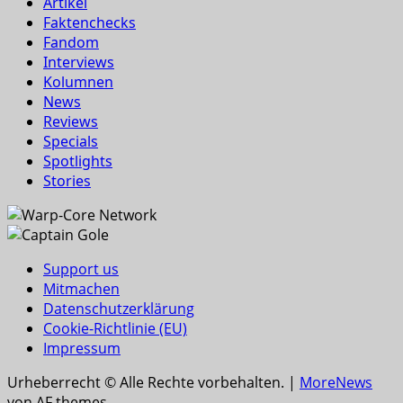
Artikel
Faktenchecks
Fandom
Interviews
Kolumnen
News
Reviews
Specials
Spotlights
Stories
Support us
Mitmachen
Datenschutzerklärung
Cookie-Richtlinie (EU)
Impressum
Urheberrecht © Alle Rechte vorbehalten.
|
MoreNews
von AF themes.