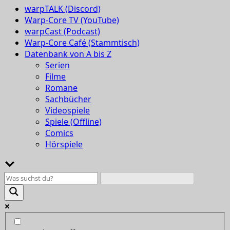
warpTALK (Discord)
Warp-Core TV (YouTube)
warpCast (Podcast)
Warp-Core Café (Stammtisch)
Datenbank von A bis Z
Serien
Filme
Romane
Sachbücher
Videospiele
Spiele (Offline)
Comics
Hörspiele