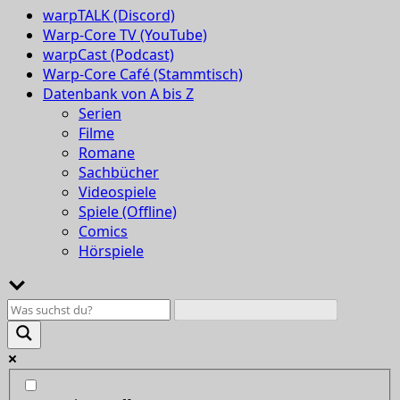
warpTALK (Discord)
Warp-Core TV (YouTube)
warpCast (Podcast)
Warp-Core Café (Stammtisch)
Datenbank von A bis Z
Serien
Filme
Romane
Sachbücher
Videospiele
Spiele (Offline)
Comics
Hörspiele