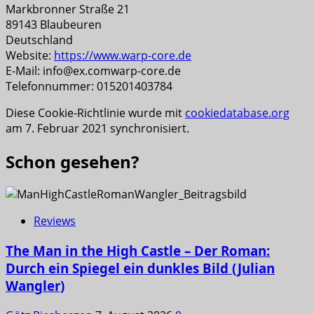
Markbronner Straße 21
89143 Blaubeuren
Deutschland
Website:
https://www.warp-core.de
E-Mail:
info@
ex.com
warp-core.de
Telefonnummer: 015201403784
Diese Cookie-Richtlinie wurde mit
cookiedatabase.org
am 7. Februar 2021 synchronisiert.
Schon gesehen?
Reviews
The Man in the High Castle – Der Roman:
Durch ein Spiegel ein dunkles Bild (Julian
Wangler)