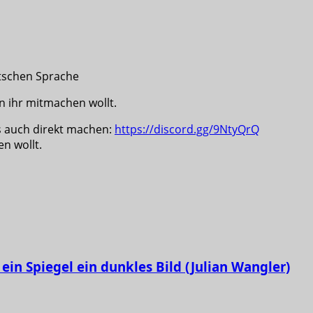
utschen Sprache
nn ihr mitmachen wollt.
as auch direkt machen:
https://discord.gg/9NtyQrQ
n wollt.
ein Spiegel ein dunkles Bild (Julian Wangler)