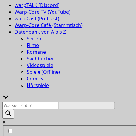
warpTALK (Discord)
Warp-Core TV (YouTube)
warpCast (Podcast)
Warp-Core Café (Stammtisch)
Datenbank von A bis Z
Serien
Filme
Romane
Sachbücher
Videospiele
Spiele (Offline)
Comics
Hörspiele