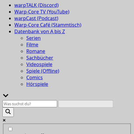
warpTALK (Discord)
Warp-Core TV (YouTube)
warpCast (Podcast)
Warp-Core Café (Stammtisch)
Datenbank von A bis Z
Serien
Filme
Romane
Sachbücher
Videospiele
Spiele (Offline)
Comics
Hörspiele