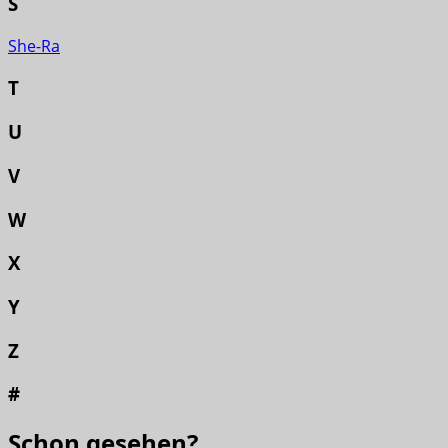
S
She-Ra
T
U
V
W
X
Y
Z
#
Schon gesehen?