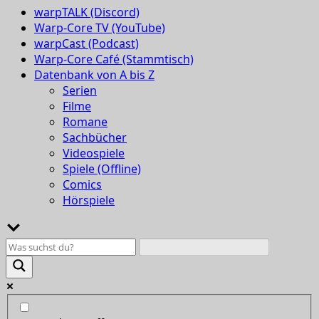
warpTALK (Discord)
Warp-Core TV (YouTube)
warpCast (Podcast)
Warp-Core Café (Stammtisch)
Datenbank von A bis Z
Serien
Filme
Romane
Sachbücher
Videospiele
Spiele (Offline)
Comics
Hörspiele