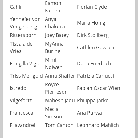
Eamon
Cahir
Florian Clyde
Farren
Yennefer von
Anya
Maria Hönig
Vengerberg
Chalotra
Rittersporn
Joey Batey
Dirk Stollberg
Tissaia de
MyAnna
Cathlen Gawlich
Vries
Buring
Mimi
Fringilla Vigo
Dana Friedrich
Ndiweni
Triss Merigold
Anna Shaffer
Patrizia Carlucci
Royce
Istredd
Fabian Oscar Wien
Pierreson
Vilgefortz
Mahesh Jadu
Philippa Jarke
Mecia
Francesca
Ana Purwa
Simson
Filavandrel
Tom Canton
Leonhard Mahlich