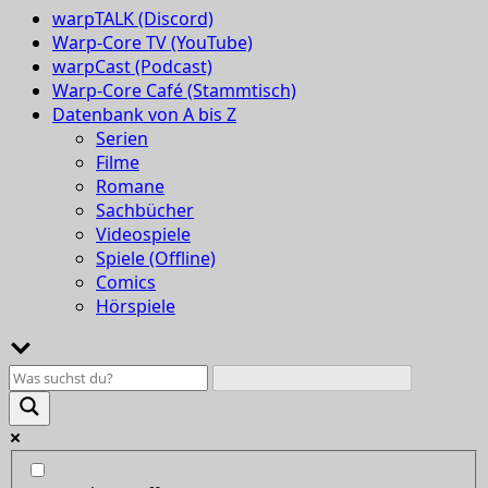
warpTALK (Discord)
Warp-Core TV (YouTube)
warpCast (Podcast)
Warp-Core Café (Stammtisch)
Datenbank von A bis Z
Serien
Filme
Romane
Sachbücher
Videospiele
Spiele (Offline)
Comics
Hörspiele