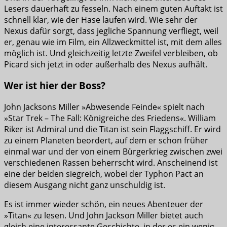
Lesers dauerhaft zu fesseln. Nach einem guten Auftakt ist
schnell klar, wie der Hase laufen wird. Wie sehr der
Nexus dafür sorgt, dass jegliche Spannung verfliegt, weil
er, genau wie im Film, ein Allzweckmittel ist, mit dem alles
möglich ist. Und gleichzeitig letzte Zweifel verbleiben, ob
Picard sich jetzt in oder außerhalb des Nexus aufhält.
Wer ist hier der Boss?
John Jacksons Miller »Abwesende Feinde« spielt nach
»Star Trek – The Fall: Königreiche des Friedens«. William
Riker ist Admiral und die Titan ist sein Flaggschiff. Er wird
zu einem Planeten beordert, auf dem er schon früher
einmal war und der von einem Bürgerkrieg zwischen zwei
verschiedenen Rassen beherrscht wird. Anscheinend ist
eine der beiden siegreich, wobei der Typhon Pact an
diesem Ausgang nicht ganz unschuldig ist.
Es ist immer wieder schön, ein neues Abenteuer der
»Titan« zu lesen. Und John Jackson Miller bietet auch
gleich eine interessante Geschichte, in der es ein wenig