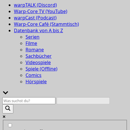
warpTALK (Discord)
Warp-Core TV (YouTube)
warpCast (Podcast)
Warp-Core Café (Stammtisch)
Datenbank von A bis Z
Serien
Filme
Romane
Sachbücher
Videospiele
Spiele (Offline)
Comics
Hörspiele