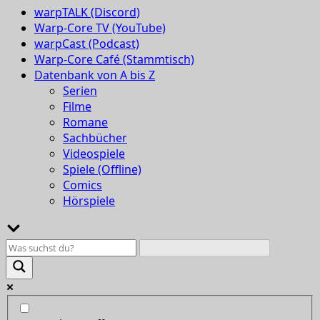
warpTALK (Discord)
Warp-Core TV (YouTube)
warpCast (Podcast)
Warp-Core Café (Stammtisch)
Datenbank von A bis Z
Serien
Filme
Romane
Sachbücher
Videospiele
Spiele (Offline)
Comics
Hörspiele