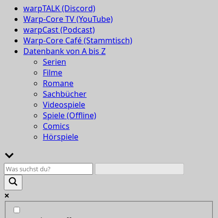
warpTALK (Discord)
Warp-Core TV (YouTube)
warpCast (Podcast)
Warp-Core Café (Stammtisch)
Datenbank von A bis Z
Serien
Filme
Romane
Sachbücher
Videospiele
Spiele (Offline)
Comics
Hörspiele