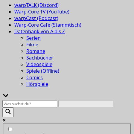
warpTALK (Discord)
Warp-Core TV (YouTube)
warpCast (Podcast)
Warp-Core Café (Stammtisch)
Datenbank von A bis Z
Serien
Filme
Romane
Sachbücher
Videospiele
Spiele (Offline)
Comics
Hörspiele