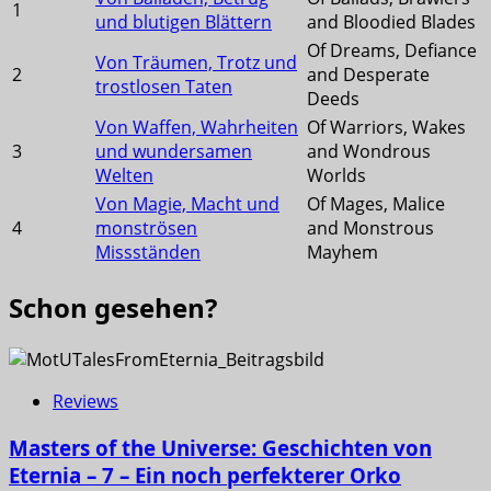
1
und blutigen Blättern
and Bloodied Blades
Of Dreams, Defiance
Von Träumen, Trotz und
2
and Desperate
trostlosen Taten
Deeds
Von Waffen, Wahrheiten
Of Warriors, Wakes
3
und wundersamen
and Wondrous
Welten
Worlds
Von Magie, Macht und
Of Mages, Malice
4
monströsen
and Monstrous
Missständen
Mayhem
Schon gesehen?
Reviews
Masters of the Universe: Geschichten von
Eternia – 7 – Ein noch perfekterer Orko