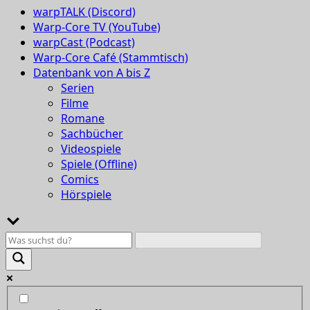
warpTALK (Discord)
Warp-Core TV (YouTube)
warpCast (Podcast)
Warp-Core Café (Stammtisch)
Datenbank von A bis Z
Serien
Filme
Romane
Sachbücher
Videospiele
Spiele (Offline)
Comics
Hörspiele