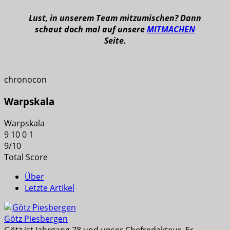
Lust, in unserem Team mitzumischen? Dann
schaut doch mal auf unsere
MITMACHEN
Seite.
chronocon
Warpskala
Warpskala
9
10
0
1
9
/
10
Total Score
Über
Letzte Artikel
Götz Piesbergen
Götz ist Jahrgang 78 und unser Chefredakteur. Er