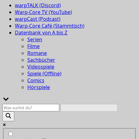
warpTALK (Discord)
Warp-Core TV (YouTube)
warpCast (Podcast)
Warp-Core Café (Stammtisch)
Datenbank von A bis Z
Serien
Filme
Romane
Sachbücher
Videospiele
Spiele (Offline)
Comics
Hörspiele