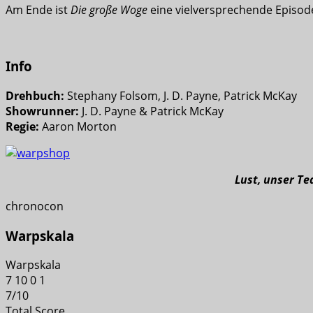
Am Ende ist
Die große Woge
eine vielversprechende Episode,
Info
Drehbuch:
Stephany Folsom, J. D. Payne, Patrick McKay
Showrunner:
J. D. Payne & Patrick McKay
Regie:
Aaron Morton
Lust, unser T
chronocon
Warpskala
Warpskala
7
10
0
1
7
/
10
Total Score