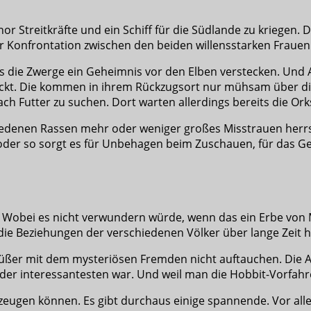
r Streitkräfte und ein Schiff für die Südlande zu kriegen. 
zur Konfrontation zwischen den beiden willensstarken Fraue
ss die Zwerge ein Geheimnis vor den Elben verstecken. Und 
hickt. Die kommen in ihrem Rückzugsort nur mühsam über d
ch Futter zu suchen. Dort warten allerdings bereits die Orks
edenen Rassen mehr oder weniger großes Misstrauen herrscht
oder so sorgt es für Unbehagen beim Zuschauen, für das Ge
n. Wobei es nicht verwundern würde, wenn das ein Erbe von
ch die Beziehungen der verschiedenen Völker über lange Zeit
füßer mit dem mysteriösen Fremden nicht auftauchen. Die A
 der interessantesten war. Und weil man die Hobbit-Vorfahr
eugen können. Es gibt durchaus einige spannende. Vor alle