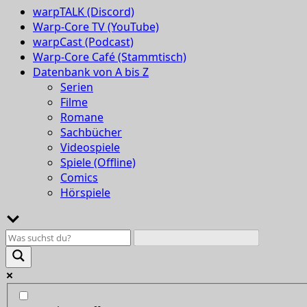
warpTALK (Discord)
Warp-Core TV (YouTube)
warpCast (Podcast)
Warp-Core Café (Stammtisch)
Datenbank von A bis Z
Serien
Filme
Romane
Sachbücher
Videospiele
Spiele (Offline)
Comics
Hörspiele