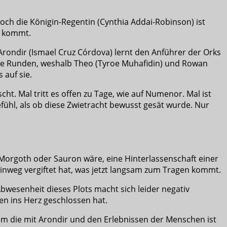
Doch die Königin-Regentin (Cynthia Addai-Robinson) ist
n kommt.
Arondir (Ismael Cruz Córdova) lernt den Anführer der Orks
ie Runden, weshalb Theo (Tyroe Muhafidin) und Rowan
 auf sie.
. Mal tritt es offen zu Tage, wie auf Numenor. Mal ist
fühl, als ob diese Zwietracht bewusst gesät wurde. Nur
 Morgoth oder Sauron wäre, eine Hinterlassenschaft einer
 hinweg vergiftet hat, was jetzt langsam zum Tragen kommt.
bwesenheit dieses Plots macht sich leider negativ
en ins Herz geschlossen hat.
m die mit Arondir und den Erlebnissen der Menschen ist