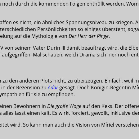
ch noch durch die kommenden Folgen enthüllt werden. Womi
affen es nicht, ein ähnliches Spannungsniveau zu kriegen. 
terschiedlichen Persönlichkeiten so einiges übersteht, soga
pielung auf die Mythologie von
Der Herr der Ringe
.
IV von seinem Vater Durin III damit beauftragt wird, die Elb
aufgegriffen. Mal schauen, welch Drama sich hier noch ent
zu den anderen Plots nicht, zu überzeugen. Einfach, weil ma
s in der Rezension zu
Adar
gesagt. Doch Königin-Regentin Míri
Sympathien für sie zu empfinden.
seinen Bewohnern in
Die große Woge
auf den Keks. Der offene
 alles lässt einen kalt. Es wirkt forciert, gewollt, inklusive 
rbeitet wird. So kann man auch die Vision von Míriel verste