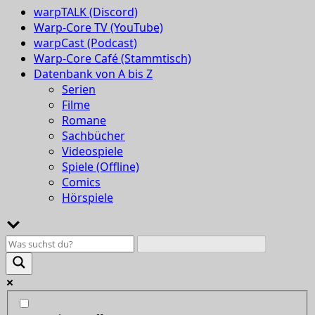
warpTALK (Discord)
Warp-Core TV (YouTube)
warpCast (Podcast)
Warp-Core Café (Stammtisch)
Datenbank von A bis Z
Serien
Filme
Romane
Sachbücher
Videospiele
Spiele (Offline)
Comics
Hörspiele