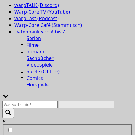
warpTALK (Discord)
Warp-Core TV (YouTube)
warpCast (Podcast)
Warp-Core Café (Stammtisch)
Datenbank von A bis Z
Serien
Filme
Romane
Sachbücher
Videospiele
Spiele (Offline)
Comics
Hörspiele