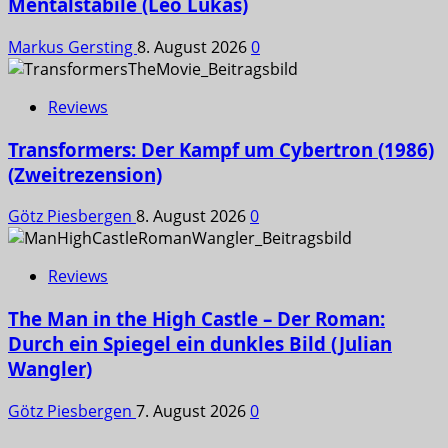
Mentalstabile (Leo Lukas)
Markus Gersting
8. August 2026
0
Reviews
Transformers: Der Kampf um Cybertron (1986)
(Zweitrezension)
Götz Piesbergen
8. August 2026
0
Reviews
The Man in the High Castle – Der Roman:
Durch ein Spiegel ein dunkles Bild (Julian
Wangler)
Götz Piesbergen
7. August 2026
0