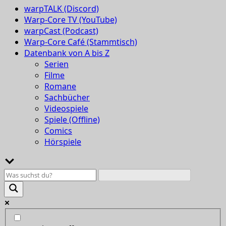
warpTALK (Discord)
Warp-Core TV (YouTube)
warpCast (Podcast)
Warp-Core Café (Stammtisch)
Datenbank von A bis Z
Serien
Filme
Romane
Sachbücher
Videospiele
Spiele (Offline)
Comics
Hörspiele