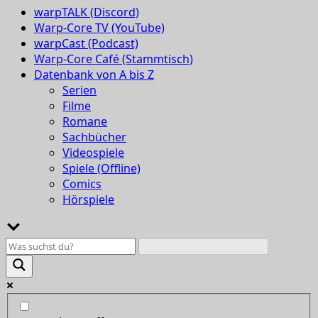
warpTALK (Discord)
Warp-Core TV (YouTube)
warpCast (Podcast)
Warp-Core Café (Stammtisch)
Datenbank von A bis Z
Serien
Filme
Romane
Sachbücher
Videospiele
Spiele (Offline)
Comics
Hörspiele