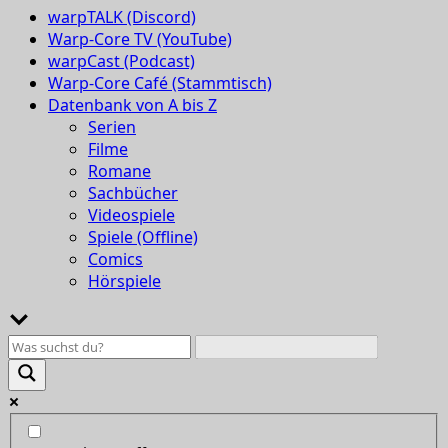
warpTALK (Discord)
Warp-Core TV (YouTube)
warpCast (Podcast)
Warp-Core Café (Stammtisch)
Datenbank von A bis Z
Serien
Filme
Romane
Sachbücher
Videospiele
Spiele (Offline)
Comics
Hörspiele