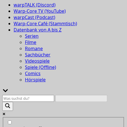
warpTALK (Discord)
Warp-Core TV (YouTube)
warpCast (Podcast)
Warp-Core Café (Stammtisch)
Datenbank von A bis Z
Serien
Filme
Romane
Sachbücher
Videospiele
Spiele (Offline)
Comics
Hörspiele