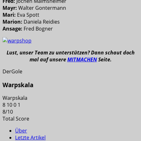
Fred:
Jochen Malmsheimer
Mayr:
Walter Gontermann
Mari:
Eva Spott
Marion:
Daniela Reidies
Ansage:
Fred Bogner
Lust, unser Team zu unterstützen? Dann schaut doch
mal auf unsere
MITMACHEN
Seite.
DerGole
Warpskala
Warpskala
8
10
0
1
8
/
10
Total Score
Über
Letzte Artikel