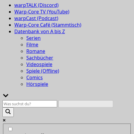
warpTALK (Discord)
Warp-Core TV (YouTube)
warpCast (Podcast)
Warp-Core Café (Stammtisch)
Datenbank von A bis Z
Serien
Filme
Romane
Sachbücher
Videospiele
Spiele (Offline)
Comics
Hörspiele