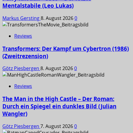
Mentalstabile (Leo Lukas)
Markus Gersting
8. August 2026
0
Reviews
Transformers: Der Kampf um Cybertron (1986)
(Zweitrezension)
Götz Piesbergen
8. August 2026
0
Reviews
The Man in the High Castle – Der Roman:
Durch ein Spiegel ein dunkles Bild (Julian
Wangler)
Götz Piesbergen
7. August 2026
0