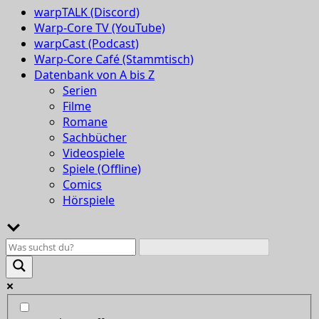
warpTALK (Discord)
Warp-Core TV (YouTube)
warpCast (Podcast)
Warp-Core Café (Stammtisch)
Datenbank von A bis Z
Serien
Filme
Romane
Sachbücher
Videospiele
Spiele (Offline)
Comics
Hörspiele