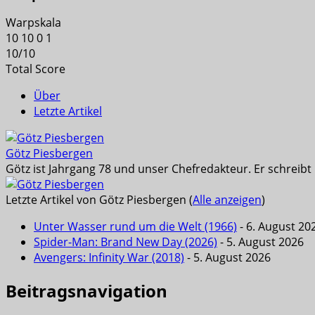
Warpskala
10
10
0
1
10
/
10
Total Score
Über
Letzte Artikel
Götz Piesbergen
Götz ist Jahrgang 78 und unser Chefredakteur. Er schreib
Letzte Artikel von Götz Piesbergen
(
Alle anzeigen
)
Unter Wasser rund um die Welt (1966)
- 6. August 20
Spider-Man: Brand New Day (2026)
- 5. August 2026
Avengers: Infinity War (2018)
- 5. August 2026
Beitragsnavigation