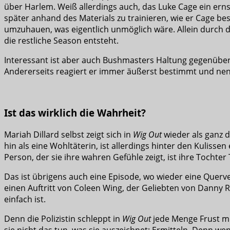
über Harlem. Weiß allerdings auch, das Luke Cage ein erns
später anhand des Materials zu trainieren, wie er Cage b
umzuhauen, was eigentlich unmöglich wäre. Allein durch d
die restliche Season entsteht.
Interessant ist aber auch Bushmasters Haltung gegenüber M
Andererseits reagiert er immer äußerst bestimmt und nenn
Ist das wirklich die Wahrheit?
Mariah Dillard selbst zeigt sich in
Wig Out
wieder als ganz di
hin als eine Wohltäterin, ist allerdings hinter den Kulisse
Person, der sie ihre wahren Gefühle zeigt, ist ihre Tochter 
Das ist übrigens auch eine Episode, wo wieder eine Querv
einen Auftritt von Coleen Wing, der Geliebten von Danny 
einfach ist.
Denn die Polizistin schleppt in
Wig Out
jede Menge Frust mit
sie nicht das tun, was sie auszeichnet: Ermitteln. Denn we