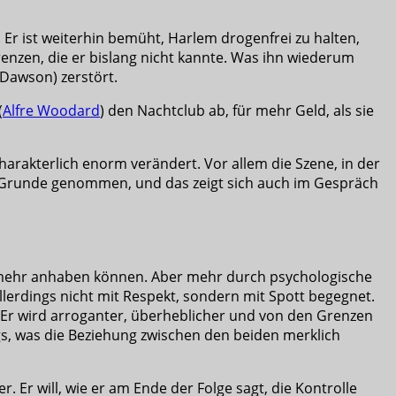
. Er ist weiterhin bemüht, Harlem drogenfrei zu halten,
renzen, die er bislang nicht kannte. Was ihn wiederum
Dawson) zerstört.
(
Alfre Woodard
) den Nachtclub ab, für mehr Geld, als sie
charakterlich enorm verändert. Vor allem die Szene, in der
Im Grunde genommen, und das zeigt sich auch im Gespräch
chts mehr anhaben können. Aber mehr durch psychologische
lerdings nicht mit Respekt, sondern mit Spott begegnet.
Er wird arroganter, überheblicher und von den Grenzen
ngs, was die Beziehung zwischen den beiden merklich
 Er will, wie er am Ende der Folge sagt, die Kontrolle