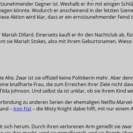
tzunehmender Gegner ist. Weshalb er ihn mit einigen Schläge
esiegen könnte. Wodurch er anscheinend in der letzten Szen
iese Aktion wird klar, dass er ein ernstzunehmender Feind
ariah Dillard. Einerseits kauft er ihr den Nachtclub ab, fü
t sie Mariah Stokes, also mit ihrem Geburtsnamen. Wieso er
e Alte. Zwar ist sie offiziell keine Politikerin mehr. Aber de
n eine knallharte Frau, die zum Erreichen ihrer Ziele nicht d
Tilda Johnson. Und selbst da ist unklar, ob sie ihrem Kind wi
erbindung zu anderen Serien der ehemaligen Netflix-Marvel
Rand –
Iron Fist
– die Misty Knight dabei hilft, mit nur einem 
 sich herum. Durch ihren verlorenen Arm genießt sie zwar ei
nn sie dies macht, wird sie gemaßregelt, weil sie Regeln üb