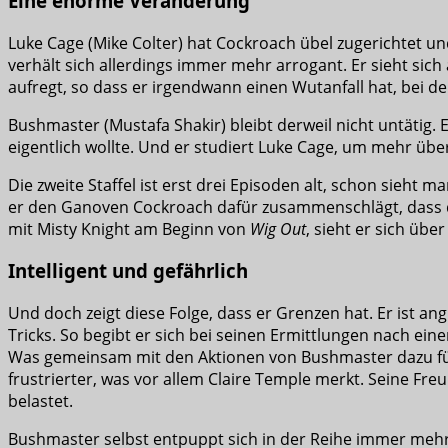
Eine enorme Veränderung
Luke Cage (Mike Colter) hat Cockroach übel zugerichtet und
verhält sich allerdings immer mehr arrogant. Er sieht sic
aufregt, so dass er irgendwann einen Wutanfall hat, bei 
Bushmaster (Mustafa Shakir) bleibt derweil nicht untätig. E
eigentlich wollte. Und er studiert Luke Cage, um mehr über
Die zweite Staffel ist erst drei Episoden alt, schon sieht 
er den Ganoven Cockroach dafür zusammenschlägt, dass die
mit Misty Knight am Beginn von
Wig Out
, sieht er sich üb
Intelligent und gefährlich
Und doch zeigt diese Folge, dass er Grenzen hat. Er ist a
Tricks. So begibt er sich bei seinen Ermittlungen nach e
Was gemeinsam mit den Aktionen von Bushmaster dazu führ
frustrierter, was vor allem Claire Temple merkt. Seine Fre
belastet.
Bushmaster selbst entpuppt sich in der Reihe immer mehr un