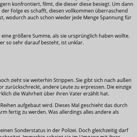
rn konfrontiert, filmt, die dieser diese besiegt. Um dann
e der Folge es schafft, diesen vollkommen überraschend
 ist, wodurch auch schon wieder jede Menge Spannung für
r eine größere Summe, als sie ursprünglich haben wollte.
 so sehr darauf besteht, ist unklar.
nnoch zieht sie weiterhin Strippen. Sie gibt sich nach außen
avor zurückschreckt, andere Leute zu erpressen. Die einzige
rklich die Wahrheit über ihren Vater erzählt hat.
-Reihen aufgebaut wird. Dieses Mal geschieht das durch
Arm fertig zu werden. Was allerdings alles andere als
nen Sonderstatus in der Polizei. Doch gleichzeitig darf
erschreitet. Immerhin scheint sie im Umgang mit ihrer