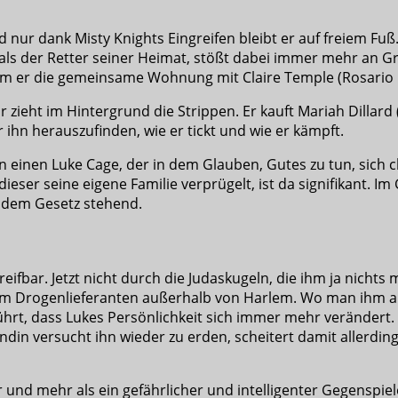
 nur dank Misty Knights Eingreifen bleibt er auf freiem Fuß
h als der Retter seiner Heimat, stößt dabei immer mehr an G
dem er die gemeinsame Wohnung mit Claire Temple (Rosario 
r zieht im Hintergrund die Strippen. Er kauft Mariah Dillard 
 ihn herauszufinden, wie er tickt und wie er kämpft.
man einen Luke Cage, der in dem Glauben, Gutes zu tun, sich 
ser seine eigene Familie verprügelt, ist da signifikant. 
er dem Gesetz stehend.
ngreifbar. Jetzt nicht durch die Judaskugeln, die ihm ja ni
inem Drogenlieferanten außerhalb von Harlem. Wo man ihm al
t, dass Lukes Persönlichkeit sich immer mehr verändert. 
undin versucht ihn wieder zu erden, scheitert damit allerdi
d mehr als ein gefährlicher und intelligenter Gegenspieler.