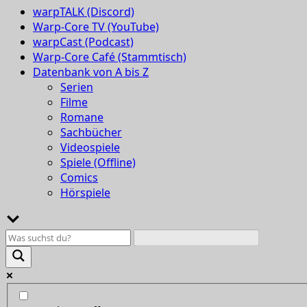
warpTALK (Discord)
Warp-Core TV (YouTube)
warpCast (Podcast)
Warp-Core Café (Stammtisch)
Datenbank von A bis Z
Serien
Filme
Romane
Sachbücher
Videospiele
Spiele (Offline)
Comics
Hörspiele