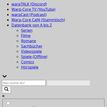
warpTALK (Discord)
Warp-Core TV (YouTube)
warpCast (Podcast)
Warp-Core Café (Stammtisch)
Datenbank von A bis Z
Serien
Filme
Romane
Sachbücher
Videospiele
Spiele (Offline)
Comics
Hörspiele