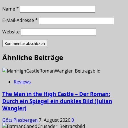
Name
*
E-Mail-Adresse
*
Website
Ähnliche Beiträge
Reviews
The Man in the High Castle – Der Roman:
Durch ein Spiegel ein dunkles Bild (Julian
Wangler)
Götz Piesbergen
7. August 2026
0