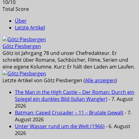
10
/
10
Total Score
Über
Letzte Artikel
Götz Piesbergen
Götz ist Jahrgang 78 und unser Chefredakteur. Er
schreibt über Romane, Sachbücher, Filme, Serien und
eine eigene Kolumne. Kurz: Er hält den Laden am Laufen.
Letzte Artikel von Götz Piesbergen
(
Alle anzeigen
)
The Man in the High Castle – Der Roman: Durch ein
Spiegel ein dunkles Bild (Julian Wangler)
- 7. August
2026
Batman: Caped Crusader – 11 – Brutale Gewalt
- 7.
August 2026
Unter Wasser rund um die Welt (1966)
- 6. August
2026