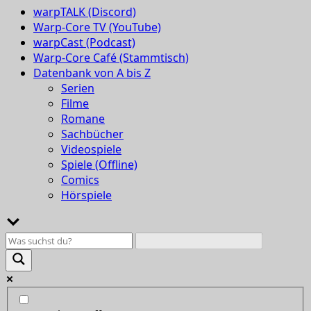
warpTALK (Discord)
Warp-Core TV (YouTube)
warpCast (Podcast)
Warp-Core Café (Stammtisch)
Datenbank von A bis Z
Serien
Filme
Romane
Sachbücher
Videospiele
Spiele (Offline)
Comics
Hörspiele