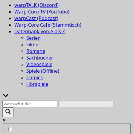
warpTALK (Discord)
Warp-Core TV (YouTube)
warpCast (Podcast)
Warp-Core Café (Stammtisch)
Datenbank von A bis Z
Serien
Filme
Romane
Sachbücher
Videospiele
Spiele (Offline)
Comics
Hörspiele