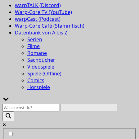
warpTALK (Discord)
Warp-Core TV (YouTube)
warpCast (Podcast)
Warp-Core Café (Stammtisch)
Datenbank von A bis Z
Serien
Filme
Romane
Sachbücher
Videospiele
Spiele (Offline)
Comics
Hörspiele