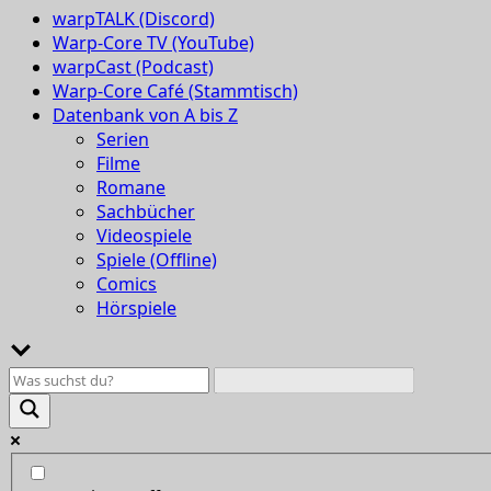
warpTALK (Discord)
Warp-Core TV (YouTube)
warpCast (Podcast)
Warp-Core Café (Stammtisch)
Datenbank von A bis Z
Serien
Filme
Romane
Sachbücher
Videospiele
Spiele (Offline)
Comics
Hörspiele