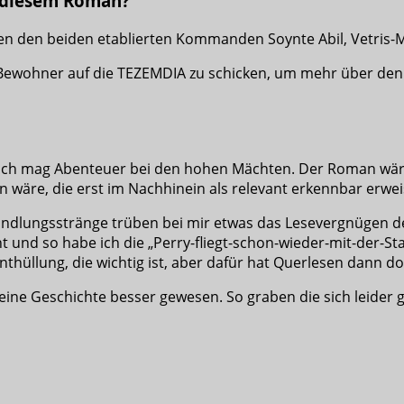
 diesem Roman?
en den beiden etablierten Kommanden Soynte Abil, Vetri
en Bewohner auf die TEZEMDIA zu schicken, um mehr über de
ich mag Abenteuer bei den hohen Mächten. Der Roman wär
wäre, die erst im Nachhinein als relevant erkennbar erwei
ndlungsstränge trüben bei mir etwas das Lesevergnügen d
t und so habe ich die „Perry-fliegt-schon-wieder-mit-der
thüllung, die wichtig ist, aber dafür hat Querlesen dann do
je eine Geschichte besser gewesen. So graben die sich leider