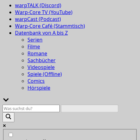
warpTALK (Discord)
Warp-Core TV (YouTube)
warpCast (Podcast)
Warp-Core Café (Stammtisch)
Datenbank von A bis Z
Serien
Filme
Romane
Sachbücher
Videospiele
Spiele (Offline)
Comics
Hörspiele