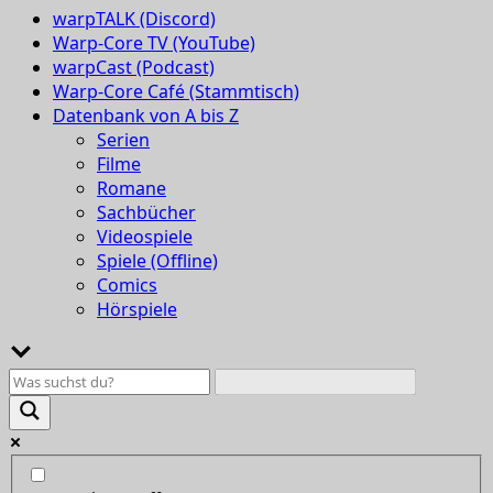
warpTALK (Discord)
Warp-Core TV (YouTube)
warpCast (Podcast)
Warp-Core Café (Stammtisch)
Datenbank von A bis Z
Serien
Filme
Romane
Sachbücher
Videospiele
Spiele (Offline)
Comics
Hörspiele