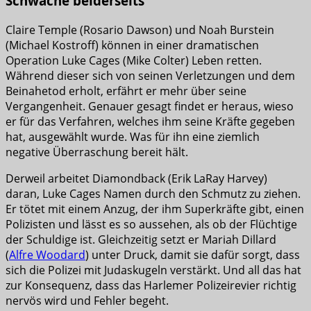
Schwäche beiderseits
Claire Temple (Rosario Dawson) und Noah Burstein
(Michael Kostroff) können in einer dramatischen
Operation Luke Cages (Mike Colter) Leben retten.
Während dieser sich von seinen Verletzungen und dem
Beinahetod erholt, erfährt er mehr über seine
Vergangenheit. Genauer gesagt findet er heraus, wieso
er für das Verfahren, welches ihm seine Kräfte gegeben
hat, ausgewählt wurde. Was für ihn eine ziemlich
negative Überraschung bereit hält.
Derweil arbeitet Diamondback (Erik LaRay Harvey)
daran, Luke Cages Namen durch den Schmutz zu ziehen.
Er tötet mit einem Anzug, der ihm Superkräfte gibt, einen
Polizisten und lässt es so aussehen, als ob der Flüchtige
der Schuldige ist. Gleichzeitig setzt er Mariah Dillard
(
Alfre Woodard
) unter Druck, damit sie dafür sorgt, dass
sich die Polizei mit Judaskugeln verstärkt. Und all das hat
zur Konsequenz, dass das Harlemer Polizeirevier richtig
nervös wird und Fehler begeht.