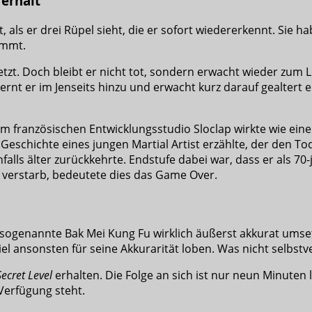
erhält
, als er drei Rüpel sieht, die er sofort wiedererkennt. Sie
ommt.
etzt. Doch bleibt er nicht tot, sondern erwacht wieder zum 
, lernt er im Jenseits hinzu und erwacht kurz darauf gealter
 französischen Entwicklungsstudio Sloclap wirkte wie eine
Geschichte eines jungen Martial Artist erzählte, der den 
nfalls älter zurückkehrte. Endstufe dabei war, dass er als 70
r verstarb, bedeutete dies das Game Over.
ogenannte Bak Mei Kung Fu wirklich äußerst akkurat umsetz
 ansonsten für seine Akkurarität loben. Was nicht selbstver
Secret Level
erhalten. Die Folge an sich ist nur neun Minuten l
 Verfügung steht.