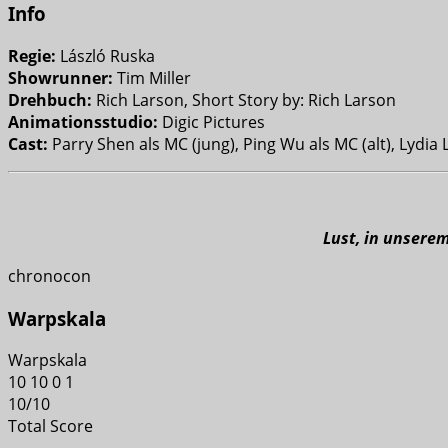
Info
Regie:
László Ruska
Showrunner:
Tim Miller
Drehbuch:
Rich Larson, Short Story by: Rich Larson
Animationsstudio:
Digic Pictures
Cast:
Parry Shen als MC (jung), Ping Wu als MC (alt), Lydia 
Lust, in unsere
chronocon
Warpskala
Warpskala
10
10
0
1
10
/
10
Total Score