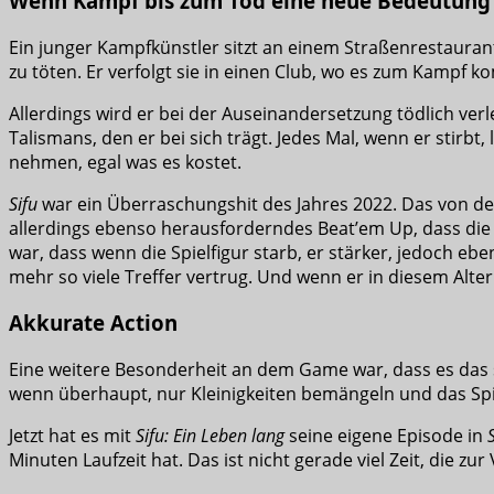
Wenn Kampf bis zum Tod eine neue Bedeutung 
Ein junger Kampfkünstler sitzt an einem Straßenrestaurant
zu töten. Er verfolgt sie in einen Club, wo es zum Kampf k
Allerdings wird er bei der Auseinandersetzung tödlich verl
Talismans, den er bei sich trägt. Jedes Mal, wenn er stirbt
nehmen, egal was es kostet.
Sifu
war ein Überraschungshit des Jahres 2022. Das von dem
allerdings ebenso herausforderndes Beat’em Up, dass die 
war, dass wenn die Spielfigur starb, er stärker, jedoch ebe
mehr so viele Treffer vertrug. Und wenn er in diesem Alte
Akkurate Action
Eine weitere Besonderheit an dem Game war, dass es das s
wenn überhaupt, nur Kleinigkeiten bemängeln und das Spiel
Jetzt hat es mit
Sifu: Ein Leben lang
seine eigene Episode in
Minuten Laufzeit hat. Das ist nicht gerade viel Zeit, die zur