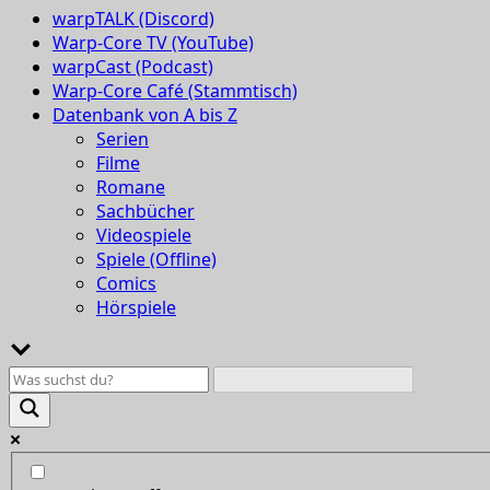
warpTALK (Discord)
Warp-Core TV (YouTube)
warpCast (Podcast)
Warp-Core Café (Stammtisch)
Datenbank von A bis Z
Serien
Filme
Romane
Sachbücher
Videospiele
Spiele (Offline)
Comics
Hörspiele