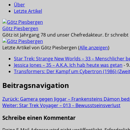
Über
Letzte Artikel
Götz Piesbergen
Götz ist Jahrgang 78 und unser Chefredakteur. Er schreib
Letzte Artikel von Götz Piesbergen
(
Alle anzeigen
)
Star Trek: Strange New Worlds – 33 – Menschlicher b
Jessica Jones – 35 – A.K.A. Ich hab heute was getan
- 9
Transformers: Der Kampf um Cybertron (1986) (Zwei
Beitragsnavigation
Zurück:
Gamera gegen Jiggar – Frankensteins Dämon bedr
Weiter:
Star Trek Voyager – 013 – Bewusstseinsverlust
Schreibe einen Kommentar
Deine E-Mail-Adresse wird nicht veröffentlicht.
Erforderlic