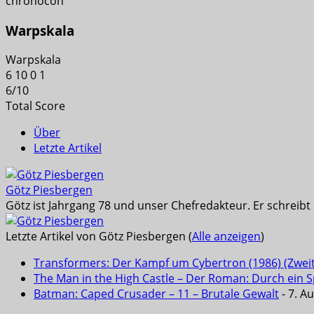
chronocon
Warpskala
Warpskala
6
10
0
1
6
/
10
Total Score
Über
Letzte Artikel
Götz Piesbergen
Götz ist Jahrgang 78 und unser Chefredakteur. Er schreib
Letzte Artikel von Götz Piesbergen
(
Alle anzeigen
)
Transformers: Der Kampf um Cybertron (1986) (Zwei
The Man in the High Castle – Der Roman: Durch ein Sp
Batman: Caped Crusader – 11 – Brutale Gewalt
- 7. A