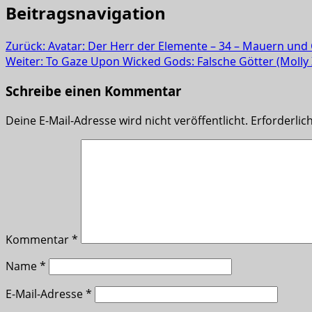
Beitragsnavigation
Zurück:
Avatar: Der Herr der Elemente – 34 – Mauern und
Weiter:
To Gaze Upon Wicked Gods: Falsche Götter (Molly 
Schreibe einen Kommentar
Deine E-Mail-Adresse wird nicht veröffentlicht.
Erforderlic
Kommentar
*
Name
*
E-Mail-Adresse
*