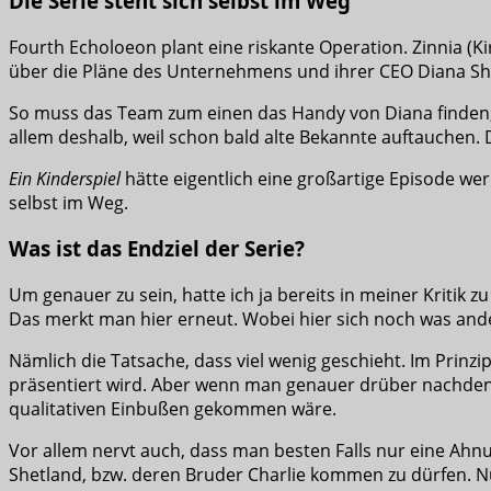
Die Serie steht sich selbst im Weg
Fourth Echoloeon plant eine riskante Operation. Zinnia (Ki
über die Pläne des Unternehmens und ihrer CEO Diana Shet
So muss das Team zum einen das Handy von Diana finden, 
allem deshalb, weil schon bald alte Bekannte auftauchen. D
Ein Kinderspiel
hätte eigentlich eine großartige Episode we
selbst im Weg.
Was ist das Endziel der Serie?
Um genauer zu sein, hatte ich ja bereits in meiner Kritik z
Das merkt man hier erneut. Wobei hier sich noch was an
Nämlich die Tatsache, dass viel wenig geschieht. Im Prinzi
präsentiert wird. Aber wenn man genauer drüber nachdenkt,
qualitativen Einbußen gekommen wäre.
Vor allem nervt auch, dass man besten Falls nur eine Ahnu
Shetland, bzw. deren Bruder Charlie kommen zu dürfen. N