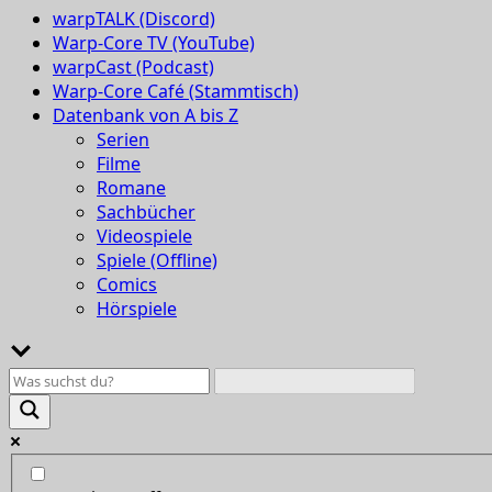
warpTALK (Discord)
Warp-Core TV (YouTube)
warpCast (Podcast)
Warp-Core Café (Stammtisch)
Datenbank von A bis Z
Serien
Filme
Romane
Sachbücher
Videospiele
Spiele (Offline)
Comics
Hörspiele