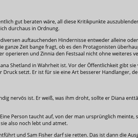
entlich gut beraten wäre, all diese Kritikpunkte auszublende
mlich durchaus in Ordnung.
die diversen auftauchenden Hindernisse entweder alleine od
die ganze Zeit bange fragt, ob es den Protagonisten überhaupt 
 operieren und Zinnia den Festsaal nicht ohne weiteres ve
na Shetland in Wahrheit ist. Vor der Öffentlichkeit gibt sie 
ruck setzt. Er ist für sie eine Art besserer Handlanger, der 
dig nervös ist. Er weiß, was ihm droht, sollte er Diana ent
Eine Person taucht auf, von der man ursprünglich meinte, s
sie also noch lebt und atmet.
tführt und Sam Fisher darf sie retten. Das ist dann die Au