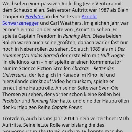
Wechsel zu einer passiven Rolle fing Jesse Ventura mit
dem Schauspiel an. Sein erster Auftritt war 1987 als Blain
Cooper in
Predator
an der Seite von
Arnold
Schwarzenegger
und Carl Weathers. Im gleichen Jahr war
er noch einmal an der Seite von „Arnie“ zu sehen. Er
spielte Captain Freedom in
Running Man
. Diese beiden
Rollen waren auch seine größten, danach war er fast nur
noch in Nebenrollen zu sehen. So auch 1989 als mit
Der
Hammer
(
No Holds Barred
) der erste Film mit
Hulk Hogan
in die Kinos kam – hier spielte er einen Kommentator.
Nur im Science-Fiction-Streifen
Abraxas – Retter des
Universums
, der lediglich in Kanada im Kino lief und
hierzulande direkt auf Video herauskam, spielte er
erneut eine Hauptrolle. An seiner Seite war Sven-Ole
Thorsen zu sehen, der vorher schon kleine Rollen bei
Predator
und
Running Man
hatte und eine der Hauptrollen
der kurzlebigen Reihe
Captain Power.
Trotzdem, auch bis ins Jahr 2014 hinein verzeichnet IMDb
Auftritte. Seine letzte Rolle war bislang die des
Gouverneurs in
The Drunk
. Auch im TV konnte man ihn