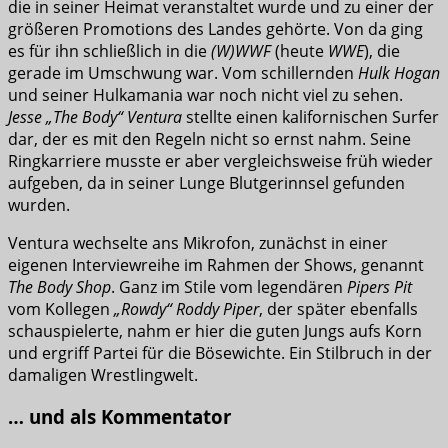
die in seiner Heimat veranstaltet wurde und zu einer der
größeren Promotions des Landes gehörte. Von da ging
es für ihn schließlich in die
(W)WWF
(heute
WWE
), die
gerade im Umschwung war. Vom schillernden
Hulk Hogan
und seiner Hulkamania war noch nicht viel zu sehen.
Jesse „The Body“ Ventura
stellte einen kalifornischen Surfer
dar, der es mit den Regeln nicht so ernst nahm. Seine
Ringkarriere musste er aber vergleichsweise früh wieder
aufgeben, da in seiner Lunge Blutgerinnsel gefunden
wurden.
Ventura wechselte ans Mikrofon, zunächst in einer
eigenen Interviewreihe im Rahmen der Shows, genannt
The Body Shop
. Ganz im Stile vom legendären
Pipers Pit
vom Kollegen
„Rowdy“ Roddy Piper
, der später ebenfalls
schauspielerte, nahm er hier die guten Jungs aufs Korn
und ergriff Partei für die Bösewichte. Ein Stilbruch in der
damaligen Wrestlingwelt.
… und als Kommentator