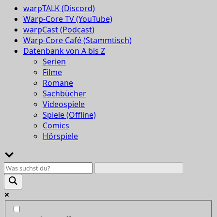
warpTALK (Discord)
Warp-Core TV (YouTube)
warpCast (Podcast)
Warp-Core Café (Stammtisch)
Datenbank von A bis Z
Serien
Filme
Romane
Sachbücher
Videospiele
Spiele (Offline)
Comics
Hörspiele