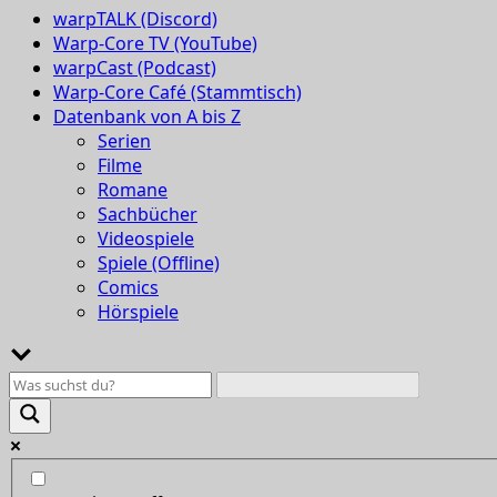
warpTALK (Discord)
Warp-Core TV (YouTube)
warpCast (Podcast)
Warp-Core Café (Stammtisch)
Datenbank von A bis Z
Serien
Filme
Romane
Sachbücher
Videospiele
Spiele (Offline)
Comics
Hörspiele