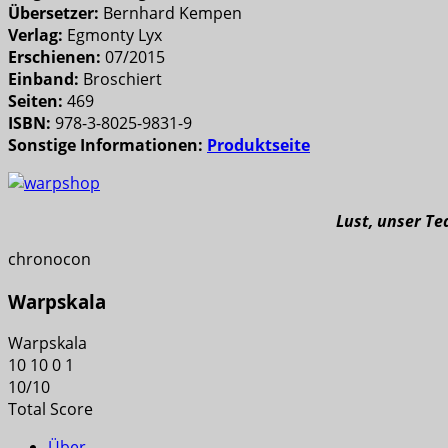
Übersetzer:
Bernhard Kempen
Verlag:
Egmonty Lyx
Erschienen:
07/2015
Einband:
Broschiert
Seiten:
469
ISBN:
978-3-8025-9831-9
Sonstige Informationen:
Produktseite
Lust, unser T
chronocon
Warpskala
Warpskala
10
10
0
1
10
/
10
Total Score
Über