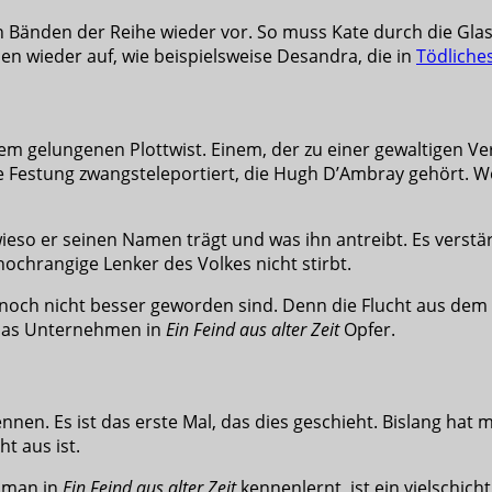
 Bänden der Reihe wieder vor. So muss Kate durch die Gla
n wieder auf, wie beispielsweise Desandra, die in
Tödliche
em gelungenen Plottwist. Einem, der zu einer gewaltigen V
 Festung zwangsteleportiert, die Hugh D’Ambray gehört. W
eso er seinen Namen trägt und was ihn antreibt. Es verstärk
ochrangige Lenker des Volkes nicht stirbt.
 noch nicht besser geworden sind. Denn die Flucht aus dem
das Unternehmen in
Ein Feind aus alter Zeit
Opfer.
n. Es ist das erste Mal, das dies geschieht. Bislang hat ma
t aus ist.
n man in
Ein Feind aus alter Zeit
kennenlernt, ist ein vielschich