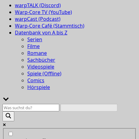
warpTALK (Discord)
Warp-Core TV (YouTube)
warpCast (Podcast)
Warp-Core Café (Stammtisch)
Datenbank von A bis Z
Serien
Filme
Romane
Sachbücher
Videospiele
Spiele (Offline)
Comics
Hörspiele