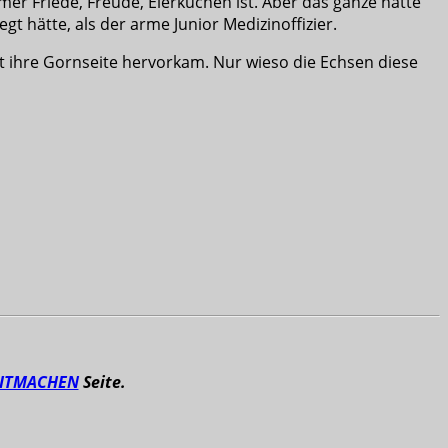
mmer Friede, Freude, Eierkuchen ist. Aber das ganze hätte
gt hätte, als der arme Junior Medizinoffizier.
nt ihre Gornseite hervorkam. Nur wieso die Echsen diese
ITMACHEN
Seite.