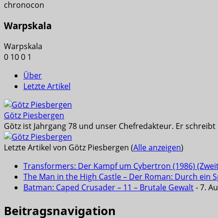
chronocon
Warpskala
Warpskala
0
10
0
1
Über
Letzte Artikel
Götz Piesbergen
Götz ist Jahrgang 78 und unser Chefredakteur. Er schreib
Letzte Artikel von Götz Piesbergen
(
Alle anzeigen
)
Transformers: Der Kampf um Cybertron (1986) (Zwei
The Man in the High Castle – Der Roman: Durch ein Sp
Batman: Caped Crusader – 11 – Brutale Gewalt
- 7. A
Beitragsnavigation