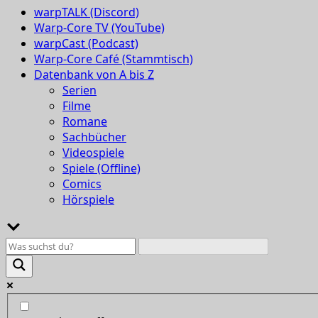
warpTALK (Discord)
Warp-Core TV (YouTube)
warpCast (Podcast)
Warp-Core Café (Stammtisch)
Datenbank von A bis Z
Serien
Filme
Romane
Sachbücher
Videospiele
Spiele (Offline)
Comics
Hörspiele