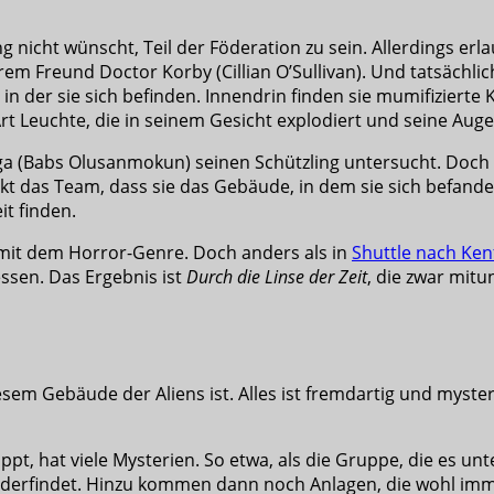
ng nicht wünscht, Teil der Föderation zu sein. Allerdings er
hrem Freund Doctor Korby (Cillian O’Sullivan). Und tatsächli
 in der sie sich befinden. Innendrin finden sie mumifizierte
Art Leuchte, die in seinem Gesicht explodiert und seine Aug
ga (Babs Olusanmokun) seinen Schützling untersucht. Doch ba
ckt das Team, dass sie das Gebäude, in dem sie sich befand
t finden.
it dem Horror-Genre. Doch anders als in
Shuttle nach Ken
ssen. Das Ergebnis ist
Durch die Linse der Zeit
, die zwar mitu
sem Gebäude der Aliens ist. Alles ist fremdartig und myster
pt, hat viele Mysterien. So etwa, als die Gruppe, die es unt
derfindet. Hinzu kommen dann noch Anlagen, die wohl imme