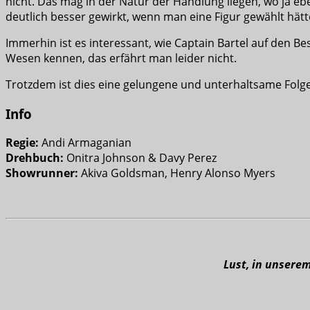
nicht. Das mag in der Natur der Handlung liegen, wo ja ebe
deutlich besser gewirkt, wenn man eine Figur gewählt hätte
Immerhin ist es interessant, wie Captain Bartel auf den B
Wesen kennen, das erfährt man leider nicht.
Trotzdem ist dies eine gelungene und unterhaltsame Folge
Info
Regie:
Andi Armaganian
Drehbuch:
Onitra Johnson & Davy Perez
Showrunner:
Akiva Goldsman, Henry Alonso Myers
Lust, in unsere