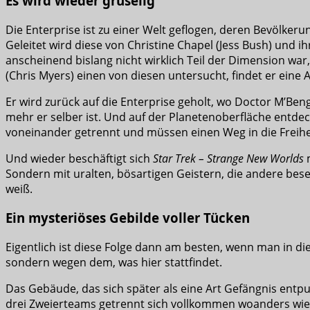
Es wird wieder gruselig
Die Enterprise ist zu einer Welt geflogen, deren Bevölkeru
Geleitet wird diese von Christine Chapel (Jess Bush) und i
anscheinend bislang nicht wirklich Teil der Dimension war,
(Chris Myers) einen von diesen untersucht, findet er eine 
Er wird zurück auf die Enterprise geholt, wo Doctor M’Ben
mehr er selber ist. Und auf der Planetenoberfläche entde
voneinander getrennt und müssen einen Weg in die Freihei
Und wieder beschäftigt sich
Star Trek – Strange New Worlds
m
Sondern mit uralten, bösartigen Geistern, die andere bese
weiß.
Ein mysteriöses Gebilde voller Tücken
Eigentlich ist diese Folge dann am besten, wenn man in die
sondern wegen dem, was hier stattfindet.
Das Gebäude, das sich später als eine Art Gefängnis entpup
drei Zweierteams getrennt sich vollkommen woanders wie