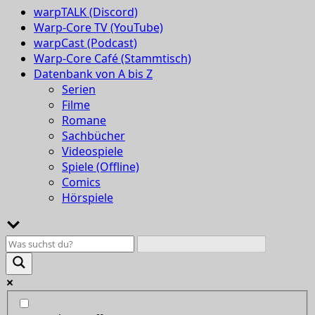
warpTALK (Discord)
Warp-Core TV (YouTube)
warpCast (Podcast)
Warp-Core Café (Stammtisch)
Datenbank von A bis Z
Serien
Filme
Romane
Sachbücher
Videospiele
Spiele (Offline)
Comics
Hörspiele