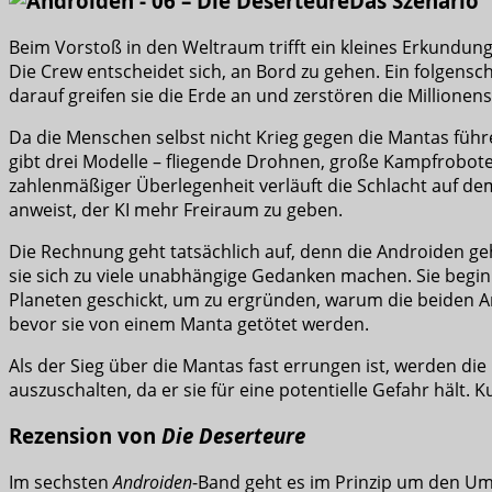
Das Szenario
Beim Vorstoß in den Weltraum trifft ein kleines Erkundung
Die Crew entscheidet sich, an Bord zu gehen. Ein folgensch
darauf greifen sie die Erde an und zerstören die Millionen
Da die Menschen selbst nicht Krieg gegen die Mantas führ
gibt drei Modelle – fliegende Drohnen, große Kampfrobo
zahlenmäßiger Überlegenheit verläuft die Schlacht auf d
anweist, der KI mehr Freiraum zu geben.
Die Rechnung geht tatsächlich auf, denn die Androiden geh
sie sich zu viele unabhängige Gedanken machen. Sie begi
Planeten geschickt, um zu ergründen, warum die beiden An
bevor sie von einem Manta getötet werden.
Als der Sieg über die Mantas fast errungen ist, werden di
auszuschalten, da er sie für eine potentielle Gefahr hält. 
Rezension von
Die Deserteure
Im sechsten
Androiden
-Band geht es im Prinzip um den Um