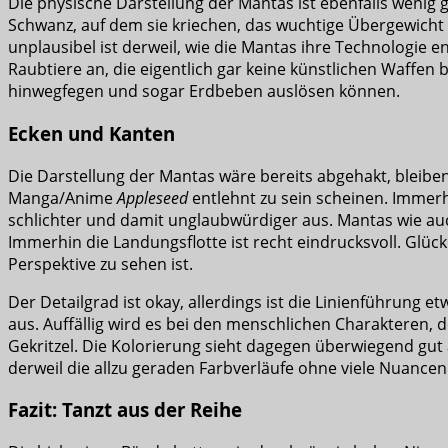
Die physische Darstellung der Mantas ist ebenfalls wenig
Schwanz, auf dem sie kriechen, das wuchtige Übergewicht 
unplausibel ist derweil, wie die Mantas ihre Technologie 
Raubtiere an, die eigentlich gar keine künstlichen Waffen
hinwegfegen und sogar Erdbeben auslösen können.
Ecken und Kanten
Die Darstellung der Mantas wäre bereits abgehakt, bleib
Manga/Anime
Appleseed
entlehnt zu sein scheinen. Immerh
schlichter und damit unglaubwürdiger aus. Mantas wie 
Immerhin die Landungsflotte ist recht eindrucksvoll. Glüc
Perspektive zu sehen ist.
Der Detailgrad ist okay, allerdings ist die Linienführung e
aus. Auffällig wird es bei den menschlichen Charakteren, 
Gekritzel. Die Kolorierung sieht dagegen überwiegend gut a
derweil die allzu geraden Farbverläufe ohne viele Nuancen
Fazit: Tanzt aus der Reihe