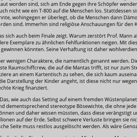
ebaut worden sind, sich am Ende gegen ihre Schöpfer wende
 nicht wie ein T-800 auf die Menschen los. Stattdessen sin
könnte, wohingegen er überlegt, ob die Menschen dann Däm
den sind. Immerhin sind religiöse Anschauungen für den Ka
was sich auch beim Finale zeigt. Warum zerstört Prof. Mann 
dere Exemplare zu ähnlichen Fehlfunktionen neigen. Mit die
 gewinnen könnten. Seine Verhaftung ist daher wohlverdien
der wenigen Charaktere, die namentlich genannt werden. Di
ste Raumschiffcrew, die auf die Mantas trifft, ist nur zum 
ziere an einem Kartentisch zu sehen, die sich kaum ausein
die Darstellung der Kinder angeht, ist diese nicht nur wege
chte Krieg finanziert.
. Das, wie auch das Setting auf einem fremden Wüstenplanet
sind dementsprechend stereotype Bösewichte, die ohne jede 
nnen und daher wissen müssten, dass diese verängstigt und 
llionen auf der Erde. Selbst schwere Verluste bringen sie n
ische Seite muss restlos ausgelöscht werden. Als wäre Geno