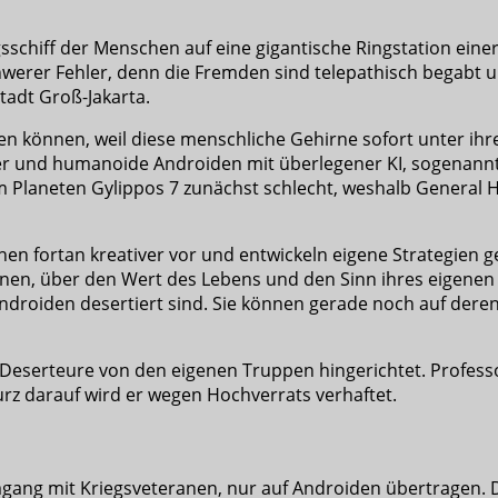
sschiff der Menschen auf eine gigantische Ringstation einer
werer Fehler, denn die Fremden sind telepathisch begabt und
stadt Groß-Jakarta.
en können, weil diese menschliche Gehirne sofort unter ihr
ter und humanoide Androiden mit überlegener KI, sogenann
em Planeten Gylippos 7 zunächst schlecht, weshalb Genera
en fortan kreativer vor und entwickeln eigene Strategien ge
nnen, über den Wert des Lebens und den Sinn ihres eigenen
droiden desertiert sind. Sie können gerade noch auf deren 
e Deserteure von den eigenen Truppen hingerichtet. Profess
Kurz darauf wird er wegen Hochverrats verhaftet.
gang mit Kriegsveteranen, nur auf Androiden übertragen. D