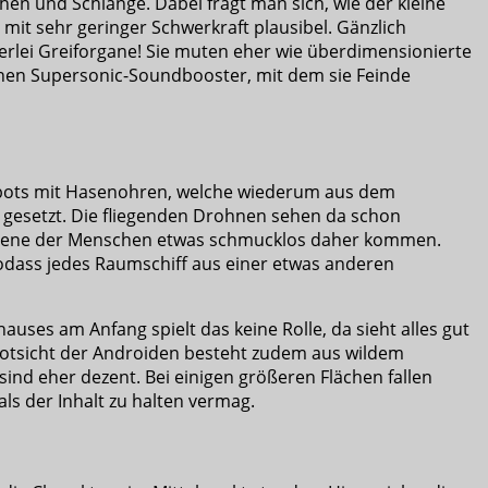
en und Schlange. Dabei fragt man sich, wie der kleine
mit sehr geringer Schwerkraft plausibel. Gänzlich
nerlei Greiforgane! Sie muten eher wie überdimensionierte
einen Supersonic-Soundbooster, mit dem sie Feinde
tobots mit Hasenohren, welche wiederum aus dem
e gesetzt. Die fliegenden Drohnen sehen da schon
i jene der Menschen etwas schmucklos daher kommen.
 sodass jedes Raumschiff aus einer etwas anderen
hauses am Anfang spielt das keine Rolle, da sieht alles gut
rarotsicht der Androiden besteht zudem aus wildem
sind eher dezent. Bei einigen größeren Flächen fallen
ls der Inhalt zu halten vermag.