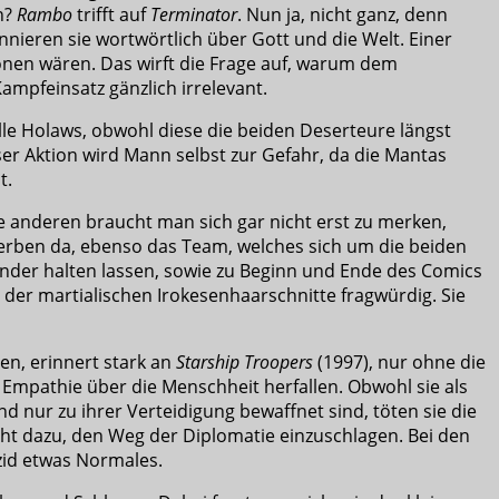
n?
Rambo
trifft auf
Terminator
. Nun ja, nicht ganz, denn
nieren sie wortwörtlich über Gott und die Welt. Einer
onen wären. Das wirft die Frage auf, warum dem
mpfeinsatz gänzlich irrelevant.
alle Holaws, obwohl diese die beiden Deserteure längst
ser Aktion wird Mann selbst zur Gefahr, da die Mantas
t.
e anderen braucht man sich gar nicht erst zu merken,
Sterben da, ebenso das Team, welches sich um die beiden
ander halten lassen, sowie zu Beginn und Ende des Comics
n der martialischen Irokesenhaarschnitte fragwürdig. Sie
en, erinnert stark an
Starship Troopers
(1997), nur ohne die
Empathie über die Menschheit herfallen. Obwohl sie als
nur zu ihrer Verteidigung bewaffnet sind, töten sie die
icht dazu, den Weg der Diplomatie einzuschlagen. Bei den
zid etwas Normales.