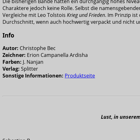
Die bisherigen Bände hatten ein durchgängig hohes Niveau 
Charaktere jedoch keine Rolle. Selbst die namensgebende
Vergleiche mit Leo Tolstois
Krieg und Frieden
. Im Prinzip i
Durchschnitt, wenn auch hochwertig verpackt und nicht u
Info
Autor:
Christophe Bec
Zeichner:
Erion Campanella Ardisha
Farben:
J. Nanjan
Verlag:
Splitter
Sonstige Informationen:
Produktseite
Lust, in unsere