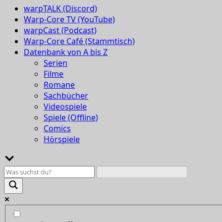
warpTALK (Discord)
Warp-Core TV (YouTube)
warpCast (Podcast)
Warp-Core Café (Stammtisch)
Datenbank von A bis Z
Serien
Filme
Romane
Sachbücher
Videospiele
Spiele (Offline)
Comics
Hörspiele