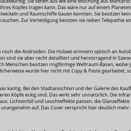
 glaubwürdig. Sie sehen aus wie eine Mischung aus Mantaroch
ihres Kopfes tragen kann. Das wäre nur auf einem Planeten 
entwickeln und Raumschiffe bauen konnten. Sie besitzen kei
 brauchen. Zur Verteidigung besitzen sie neben Telepathie 
en noch die Androiden. Die Holaws erinnern optisch an Au
in sind sie aber recht detailliert und hervorragend in Szen
auch Menschen besitzen ringförmige Weltraum-Basen, wobe
klicherweise wurde hier nicht mit Copy & Paste gearbeitet,
twas kantig. Bei den Stadtansichten und der Galerie des Kauf
deren Köpfe eckig sind. Das wirkt sehr unnatürlich. Die Inf
us. Lichteinfall und Leuchteffekte passen, die Glanzeffekte 
 unangenehm auf. Das Cover verspricht hier deutlich mehr a