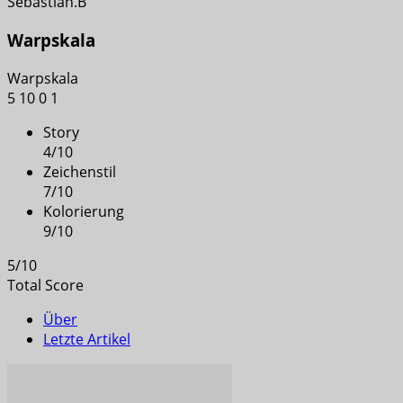
Sebastian.B
Warpskala
Warpskala
5
10
0
1
Story
4
/
10
Zeichenstil
7
/
10
Kolorierung
9
/
10
5
/
10
Total Score
Über
Letzte Artikel