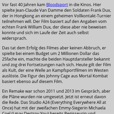
Vor fast 40 Jahren kam
Bloodsport
in die Kinos. Hier
spielte Jean-Claude Van Damme den Soldaten Frank Dux,
der in Hongkong an einem geheimen Vollkontakt-Turnier
teilnehmen will. Der Film basiert auf den Angaben vom
echten Frank William Dux, der diese aber nie beweisen
konnte und sich im Laufe der Zeit auch selbst
widersprach.
Das tat dem Erfolg des Filmes aber keinen Abbruch, er
spielte bei einem Budget um 2 Millionen Dollar das
25fache ein, machte die beiden Hauptdarsteller bekannt
und zog drei Fortsetzungen nach sich. Heute gilt der Film
als Kult, der eine Welle an Kampfsportfilmen im Westen
auslöste. Die Figur des Johnny Cage aus Mortal Kombat
basiert ebenso auf diesem Film.
Ein Remake war schon 2011 und 2013 im Gespräch, aber
die Pläne wurden nie umgesetzt. Jetzt ist erneut davon
die Rede. Das Studio A24 (Everything Everywhere All at
Once) hat mit der zweifachen Emmy-Siegerin Michaela
Coel (I may Destroy You) bereits Regisseurin und