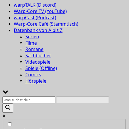
warpTALK (Discord)
Warp-Core TV (YouTube)
warpCast (Podcast)
Warp-Core Café (Stammtisch)
Datenbank von A bis Z
Serien
Filme
Romane
Sachbücher
Videospiele
Spiele (Offline)
Comics
Hörspiele