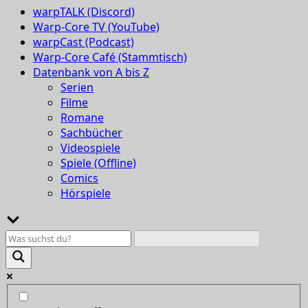
warpTALK (Discord)
Warp-Core TV (YouTube)
warpCast (Podcast)
Warp-Core Café (Stammtisch)
Datenbank von A bis Z
Serien
Filme
Romane
Sachbücher
Videospiele
Spiele (Offline)
Comics
Hörspiele