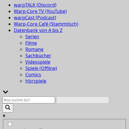
warpTALK (Discord)
Warp-Core TV (YouTube)
warpCast (Podcast)
Warp-Core Café (Stammtisch)
Datenbank von A bis Z
Serien
Filme
Romane
Sachbücher
Videospiele
Spiele (Offline)
Comics
Hörspiele