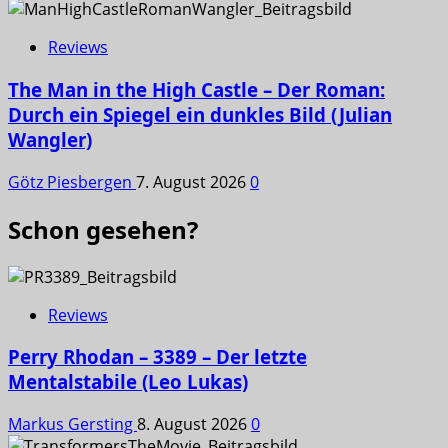
Reviews
The Man in the High Castle – Der Roman:
Durch ein Spiegel ein dunkles Bild (Julian
Wangler)
Götz Piesbergen
7. August 2026
0
Schon gesehen?
Reviews
Perry Rhodan – 3389 – Der letzte
Mentalstabile (Leo Lukas)
Markus Gersting
8. August 2026
0