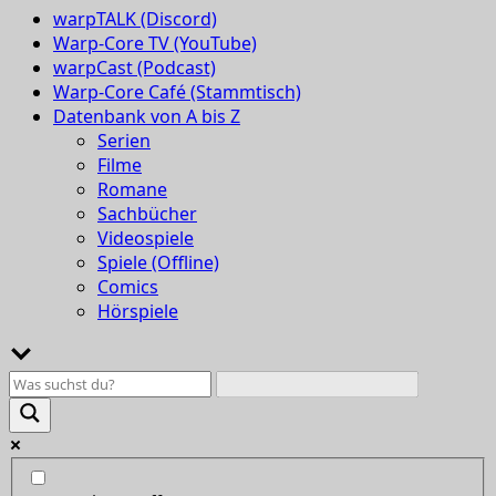
warpTALK (Discord)
Warp-Core TV (YouTube)
warpCast (Podcast)
Warp-Core Café (Stammtisch)
Datenbank von A bis Z
Serien
Filme
Romane
Sachbücher
Videospiele
Spiele (Offline)
Comics
Hörspiele