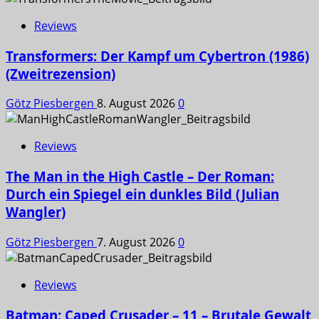
Reviews
Transformers: Der Kampf um Cybertron (1986)
(Zweitrezension)
Götz Piesbergen
8. August 2026
0
Reviews
The Man in the High Castle – Der Roman:
Durch ein Spiegel ein dunkles Bild (Julian
Wangler)
Götz Piesbergen
7. August 2026
0
Reviews
Batman: Caped Crusader – 11 – Brutale Gewalt