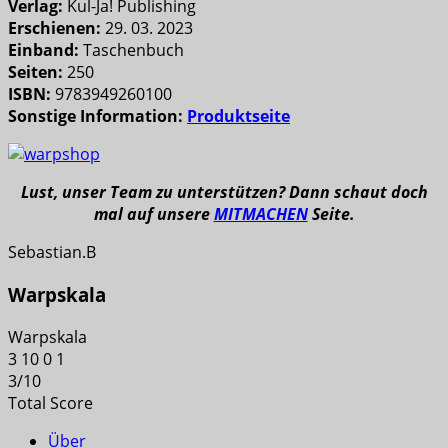
Verlag:
Kul-Ja! Publishing
Erschienen:
29. 03. 2023
Einband:
Taschenbuch
Seiten:
250
ISBN:
9783949260100
Sonstige Information:
Produktseite
Lust, unser Team zu unterstützen? Dann schaut doch
mal auf unsere
MITMACHEN
Seite.
Sebastian.B
Warpskala
Warpskala
3
10
0
1
3
/
10
Total Score
Über