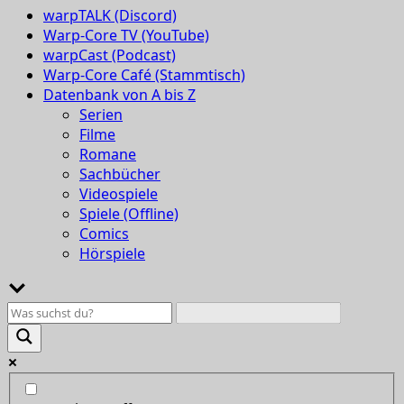
warpTALK (Discord)
Warp-Core TV (YouTube)
warpCast (Podcast)
Warp-Core Café (Stammtisch)
Datenbank von A bis Z
Serien
Filme
Romane
Sachbücher
Videospiele
Spiele (Offline)
Comics
Hörspiele