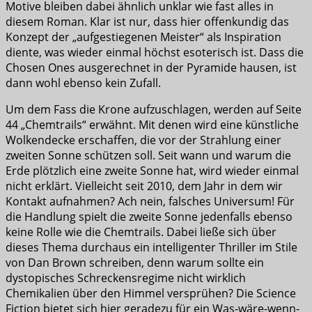
Motive bleiben dabei ähnlich unklar wie fast alles in
diesem Roman. Klar ist nur, dass hier offenkundig das
Konzept der „aufgestiegenen Meister“ als Inspiration
diente, was wieder einmal höchst esoterisch ist. Dass die
Chosen Ones ausgerechnet in der Pyramide hausen, ist
dann wohl ebenso kein Zufall.
Um dem Fass die Krone aufzuschlagen, werden auf Seite
44 „Chemtrails“ erwähnt. Mit denen wird eine künstliche
Wolkendecke erschaffen, die vor der Strahlung einer
zweiten Sonne schützen soll. Seit wann und warum die
Erde plötzlich eine zweite Sonne hat, wird wieder einmal
nicht erklärt. Vielleicht seit 2010, dem Jahr in dem wir
Kontakt aufnahmen? Ach nein, falsches Universum! Für
die Handlung spielt die zweite Sonne jedenfalls ebenso
keine Rolle wie die Chemtrails. Dabei ließe sich über
dieses Thema durchaus ein intelligenter Thriller im Stile
von Dan Brown schreiben, denn warum sollte ein
dystopisches Schreckensregime nicht wirklich
Chemikalien über den Himmel versprühen? Die Science
Fiction bietet sich hier geradezu für ein Was-wäre-wenn-