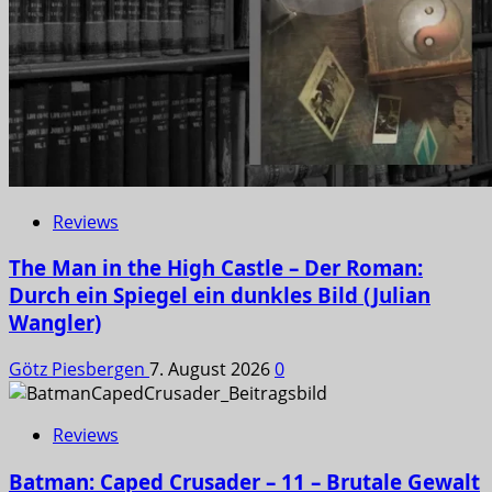
Reviews
The Man in the High Castle – Der Roman:
Durch ein Spiegel ein dunkles Bild (Julian
Wangler)
Götz Piesbergen
7. August 2026
0
Reviews
Batman: Caped Crusader – 11 – Brutale Gewalt