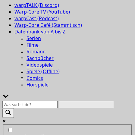
warpTALK (Discord)
Warp-Core TV (YouTube)
warpCast (Podcast)
Warp-Core Café (Stammtisch)
Datenbank von A bis Z
Serien
Filme
Romane
Sachbücher
Videospiele
Spiele (Offline)
Comics
Hörspiele