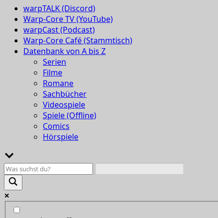
warpTALK (Discord)
Warp-Core TV (YouTube)
warpCast (Podcast)
Warp-Core Café (Stammtisch)
Datenbank von A bis Z
Serien
Filme
Romane
Sachbücher
Videospiele
Spiele (Offline)
Comics
Hörspiele