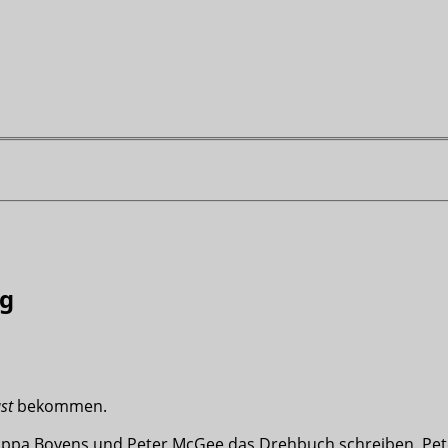
ng
st
bekommen.
lippa Boyens und Peter McGee das Drehbuch schreiben. Pet