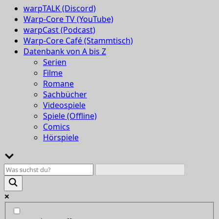
warpTALK (Discord)
Warp-Core TV (YouTube)
warpCast (Podcast)
Warp-Core Café (Stammtisch)
Datenbank von A bis Z
Serien
Filme
Romane
Sachbücher
Videospiele
Spiele (Offline)
Comics
Hörspiele