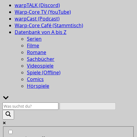
warpTALK (Discord)
Warp-Core TV (YouTube)
warpCast (Podcast)
Warp-Core Café (Stammtisch)
Datenbank von A bis Z
Serien
Filme
Romane
Sachbücher
Videospiele
Spiele (Offline)
Comics
Hörspiele