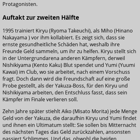
Protagonisten.
Auftakt zur zweiten Hälfte
1995 trainiert Kiryu (Ryoma Takeuchi), als Miho (Hinano
Nakayama ) vor ihm kollabiert. Es zeigt sich, dass sie
ernste gesundheitliche Schäden hat, weshalb ihre
Freunde Geld sammeln, um ihr zu helfen. Kiryu stellt sich
in der Untergrundarena anderen Kämpfern, derweil
Nishikiyama (Kento Kaku) Blut spendet und Yumi (Yuumi
Kawai) im Club, wo sie arbeitet, nach einem Vorschuss
fragt. Doch dann wird die Freundschaft auf eine große
Probe gestellt, als der Yakuza-Boss, für den Kiryu und
Nishikiyama arbeiten, den Entschluss fasst, dass sein
Kämpfer im Finale verlieren soll.
Zehn Jahre später stiehlt Aiko (Misato Morita) jede Menge
Geld von der Yakuza, die daraufhin Kiryu und Yumi findet
und ihnen ein Ultimatum stellt: Sie sollen bis Mitternacht
des nächsten Tages das Geld zurückzahlen, ansonsten
passiert Schlimmes. Und das, obwohl die beiden