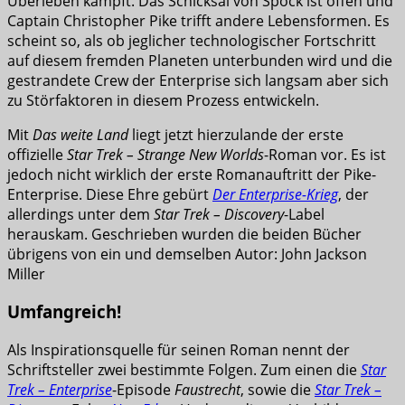
Überleben kämpft. Das Schicksal von Spock ist offen und
Captain Christopher Pike trifft andere Lebensformen. Es
scheint so, als ob jeglicher technologischer Fortschritt
auf diesem fremden Planeten unterbunden wird und die
gestrandete Crew der Enterprise sich langsam aber sich
zu Störfaktoren in diesem Prozess entwickeln.
Mit
Das weite Land
liegt jetzt hierzulande der erste
offizielle
Star Trek – Strange New Worlds
-Roman vor. Es ist
jedoch nicht wirklich der erste Romanauftritt der Pike-
Enterprise. Diese Ehre gebürt
Der Enterprise-Krieg
, der
allerdings unter dem
Star Trek – Discovery
-Label
herauskam. Geschrieben wurden die beiden Bücher
übrigens von ein und demselben Autor: John Jackson
Miller
Umfangreich!
Als Inspirationsquelle für seinen Roman nennt der
Schriftsteller zwei bestimmte Folgen. Zum einen die
Star
Trek – Enterprise
-Episode
Faustrecht
, sowie die
Star Trek –