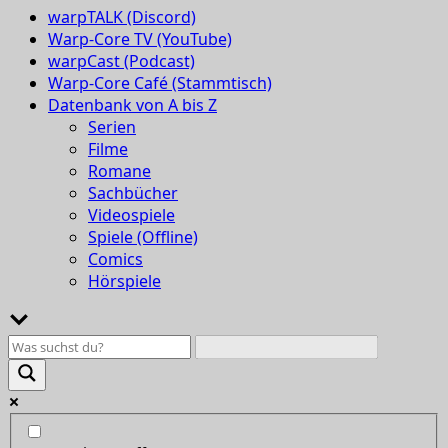
warpTALK (Discord)
Warp-Core TV (YouTube)
warpCast (Podcast)
Warp-Core Café (Stammtisch)
Datenbank von A bis Z
Serien
Filme
Romane
Sachbücher
Videospiele
Spiele (Offline)
Comics
Hörspiele