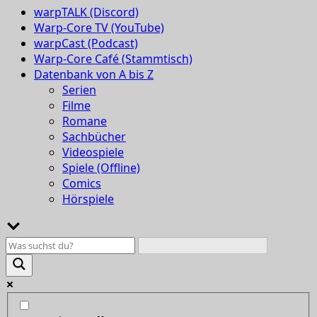
warpTALK (Discord)
Warp-Core TV (YouTube)
warpCast (Podcast)
Warp-Core Café (Stammtisch)
Datenbank von A bis Z
Serien
Filme
Romane
Sachbücher
Videospiele
Spiele (Offline)
Comics
Hörspiele