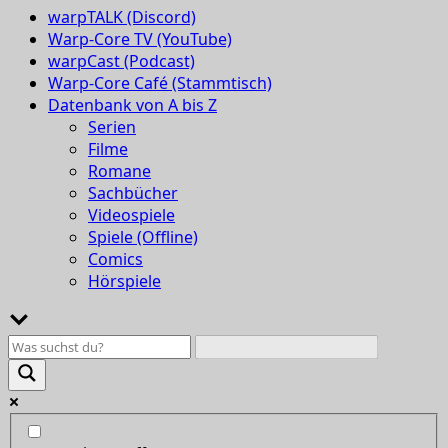
warpTALK (Discord)
Warp-Core TV (YouTube)
warpCast (Podcast)
Warp-Core Café (Stammtisch)
Datenbank von A bis Z
Serien
Filme
Romane
Sachbücher
Videospiele
Spiele (Offline)
Comics
Hörspiele