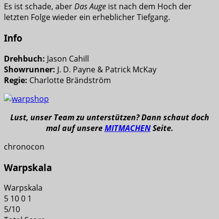
Es ist schade, aber
Das Auge
ist nach dem Hoch der
letzten Folge wieder ein erheblicher Tiefgang.
Info
Drehbuch:
Jason Cahill
Showrunner:
J. D. Payne & Patrick McKay
Regie:
Charlotte Brändström
Lust, unser Team zu unterstützen? Dann schaut doch
mal auf unsere
MITMACHEN
Seite.
chronocon
Warpskala
Warpskala
5
10
0
1
5
/
10